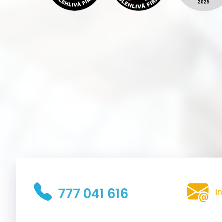
777 041 616
i