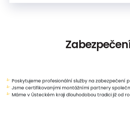
Zabezpečení
Poskytujeme profesionální služby na zabezpečení p
Jsme certifikovanými montážními partnery společno
Máme v Ústeckém kraji dlouhodobou tradici již od r
Návštěva specialisty v objektu, analýza skutečného