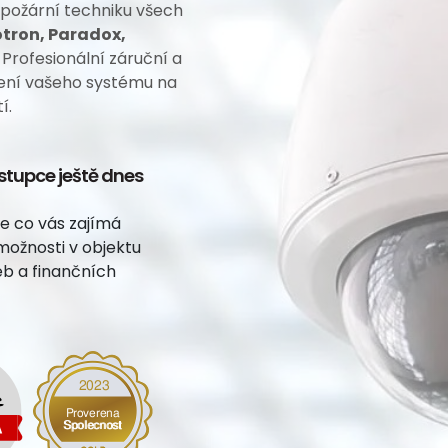
ožární techniku všech
tron, Paradox,
Profesionální záruční a
jení vašeho systému na
í.
stupce ještě dnes
e co vás zajímá
možnosti v objektu
eb a finančních