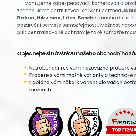
Montujeme zabezpečovací, kamerovou a protip
značek. Jsme certifikovaní servisní partneři
Jablo
Dahua, Hikvision, Lites, Bosch
a mnoho dalších. 
pozáruční servis je samozřejmostí. Možnost napo
pult centralizované ochrany je také samozřejmost
Objednejte si návštěvu našeho obchodního zá
Náš obchodník s vámi nezávazně probere vš
Probere s vámi možné varianty a technické 
Nabídne vám několik variant dle vašich potř
možností