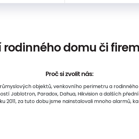
 rodinného domu či firem
Proč si zvolit nás:
růmyslových objektů, venkovního perimetru a rodinného 
stí Jablotron, Paradox, Dahua, Hikvision a dalších před
oku 2011, za tuto dobu jsme nainstalovali mnoho alarmů, 
Jak zabezpečit váš dům či firmu v 6+1 krocích?
 stavu a přání zákazníka